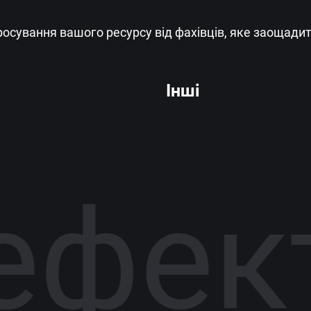
росування вашого ресурсу від фахівців, яке заощадит
Інші
фекти