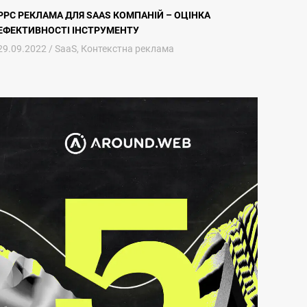
PPC РЕКЛАМА ДЛЯ SAAS КОМПАНІЙ – ОЦІНКА
ЕФЕКТИВНОСТІ ІНСТРУМЕНТУ
29.09.2022 /
SaaS
,
Контекстна реклама
Контент-маркетинг для SaaS компаній – п’ять кроків, що ведуть до 