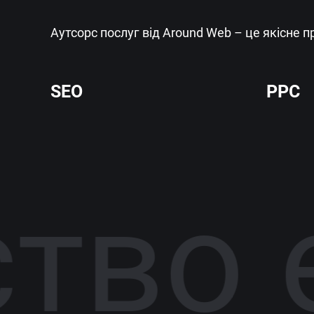
Аутсорс послуг від Around Web – це якісне п
SEO
PPC
тво е