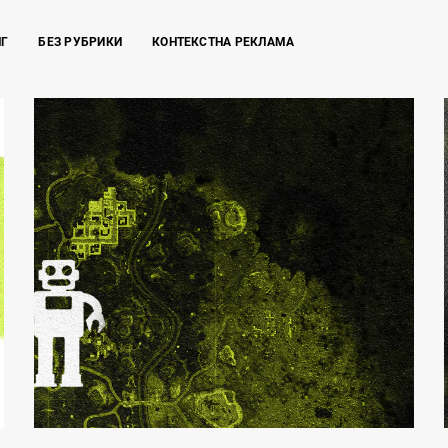
НГ
БЕЗ РУБРИКИ
КОНТЕКСТНА РЕКЛАМА
Що таке robots.txt і навіщо він потрібен