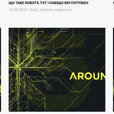
ЩО ТАКЕ ROBOTS.TXT І НАВІЩО ВІН ПОТРІБЕН
18.08.2023 /
SaaS
,
Інтернет-маркетинг
у
5 Порад для SaaS з Автоматизації Маркетингу