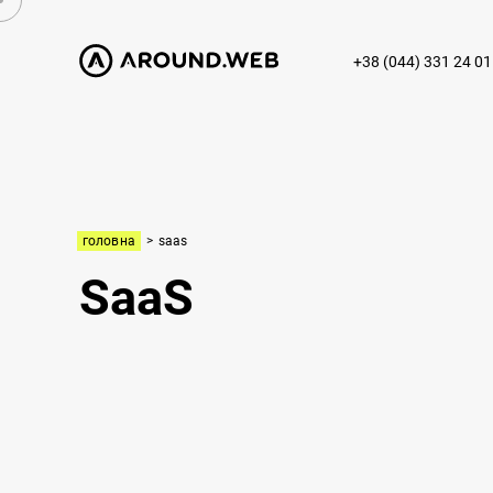
+38 (044) 331 24 01
головна
>
saas
SaaS