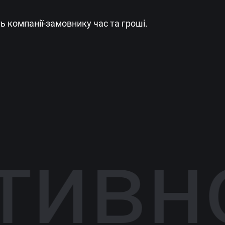
ь компанії-замовнику час та гроші.
вної