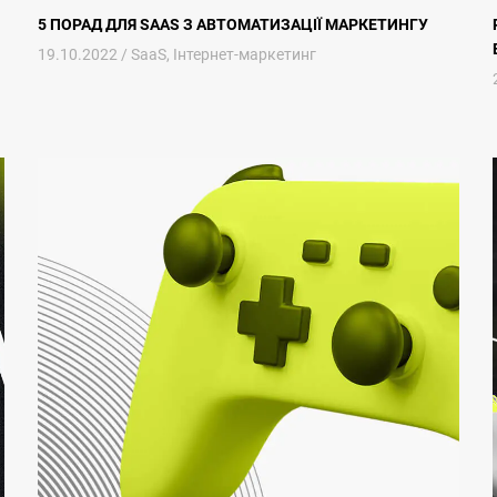
5 ПОРАД ДЛЯ SAAS З АВТОМАТИЗАЦІЇ МАРКЕТИНГУ
19.10.2022 /
SaaS
,
Інтернет-маркетинг
одукту
Все, що Потрібно Знати про Гейміфікацію в Маркетингу